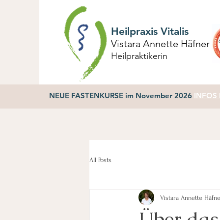
Heilpraxis Vitalis
Vistara Annette Häfner
Heilpraktikerin
NEUE FASTENKURSE im November 2026
INFOS h
All Posts
Vistara Annette Häfn
Über das