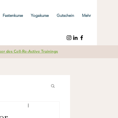
Fastenkurse
Yogakurse
Gutschein
Mehr
r des Cell-Re-Active Trainings
er