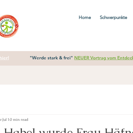
Home
Schwerpunkte
ier!
"Werde stark & frei"
NEUER Vortrag vom Entdecke
er
Jul 1
0 min read
 Habel wurde Frau Häfn