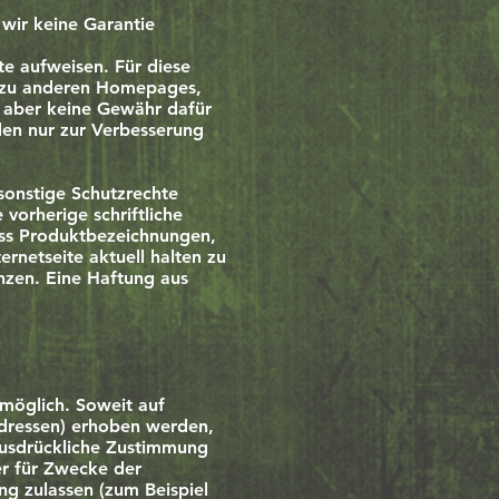
 wir keine Garantie
te aufweisen. Für diese
s zu anderen Homepages,
, aber keine Gewähr dafür
rden nur zur Verbesserung
sonstige Schutzrechte
 vorherige schriftliche
ass Produktbezeichnungen,
rnetseite aktuell halten zu
nzen. Eine Haftung aus
möglich. Soweit auf
Adressen) erhoben werden,
 ausdrückliche Zustimmung
er für Zwecke der
ng zulassen (zum Beispiel