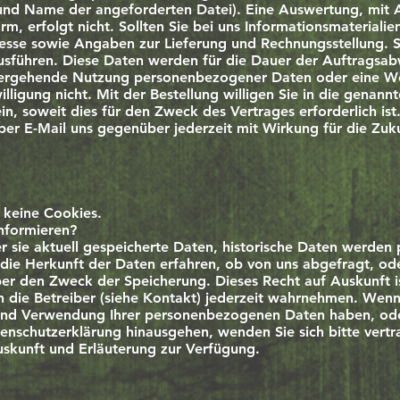
und Name der angeforderten Datei). Eine Auswertung, mit A
m, erfolgt nicht. Sollten Sie bei uns Informationsmaterialie
esse sowie Angaben zur Lieferung und Rechnungsstellung. S
usführen. Diese Daten werden für die Dauer der Auftragsabw
tergehende Nutzung personenbezogener Daten oder eine Wei
lligung nicht. Mit der Bestellung willigen Sie in die genann
, soweit dies für den Zweck des Vertrages erforderlich ist
r per E-Mail uns gegenüber jederzeit mit Wirkung für die Zuk
keine Cookies.
informieren?
er sie aktuell gespeicherte Daten, historische Daten werden 
die Herkunft der Daten erfahren, ob von uns abgefragt, ode
er den Zweck der Speicherung. Dieses Recht auf Auskunft is
n die Betreiber (siehe Kontakt) jederzeit wahrnehmen. Wenn
und Verwendung Ihrer personenbezogenen Daten haben, oder
nschutzerklärung hinausgehen, wenden Sie sich bitte vertra
Auskunft und Erläuterung zur Verfügung.