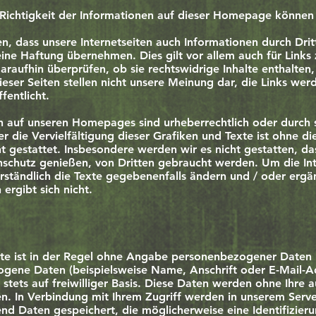
r Richtigkeit der Informationen auf dieser Homepage können
n, dass unsere Internetseiten auch Informationen durch Drit
ine Haftung übernehmen. Dies gilt vor allem auch für Link
araufhin überprüfen, ob sie rechtswidrige Inhalte enthalten
dieser Seiten stellen nicht unsere Meinung dar, die Links we
fentlicht.
n auf unseren Homepages sind urheberrechtlich oder durch 
 die Vervielfältigung dieser Grafiken und Texte ist ohne die
 gestattet. Insbesondere werden wir es nicht gestatten, d
schutz genießen, von Dritten gebraucht werden. Um die Inte
rständlich die Texte gegebenenfalls ändern und / oder ergä
 ergibt sich nicht.
te ist in der Regel ohne Angabe personenbezogener Daten 
ogene Daten (beispielsweise Name, Anschrift oder E-Mail-
, stets auf freiwilliger Basis. Diese Daten werden ohne Ihre
en. In Verbindung mit Ihrem Zugriff werden in unserem Serv
nd Daten gespeichert, die möglicherweise eine Identifizieru