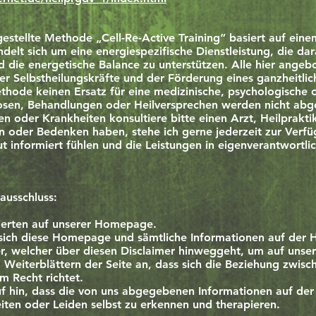
estellte Methode „Cell-Re-Active Training“ basiert auf eine
delt sich um eine energiespezifische Dienstleistung, die dar
 die energetische Balance zu unterstützen. Alle hier angeb
er Selbstheilungskräfte und der Förderung eines ganzheitlic
ethode keinen Ersatz für eine medizinische, psychologische 
nosen, Behandlungen oder Heilversprechen werden nicht abg
n oder Krankheiten konsultiere bitte einen Arzt, Heilprakti
en oder Bedenken haben, stehe ich gerne jederzeit zur Verf
 gut informiert fühlen und die Leistungen in eigenverantwortl
ausschluss:
sierten auf unserer Homepage.
s sich diese Homepage und sämtliche Informationen auf de
r, welcher über diesen Disclaimer hinweggeht, um auf unser
Weiterblättern der Seite an, dass sich die Beziehung zwisc
m Recht richtet.
uf hin, dass die von uns abgegebenen Informationen auf de
ten oder Leiden selbst zu erkennen und therapieren.