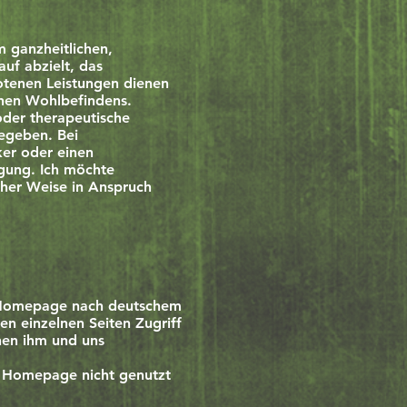
m ganzheitlichen,
auf abzielt, das
otenen Leistungen dienen
hen Wohlbefindens.​
oder therapeutische
egeben. Bei
ker oder einen
ügung. Ich möchte
icher Weise in Anspruch
r Homepage nach deutschem
en einzelnen Seiten Zugriff
hen ihm und uns
r Homepage nicht genutzt