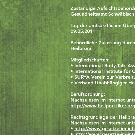
Zuständige Aufsichtsbehörd
Gesundheitsamt Schwäbisch 
Tag der amtsärztlichen Über
09.05.2011
Behördliche Zulassung durch
Heilbronn
Mitgliedschaften:
• International Body Talk Ass
• International Institute for
• SURYA Verein zur Verbrei
• Verband Unabhängiger Heil
Berufsordnung:
Nachzulesen im Internet unt
http://www.heilpraktiker.org
Rechtsgrundlage der Heilpra
Nachzulesen im Internet unt
•
http://www.gesetze-im-inte
•
http://www.gesetze-im-int