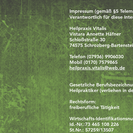
Impressum (gemäß §5 Telem
Verantwortlich für diese Inte
Heilpraxis Vitalis
Vistara Annette Häfner
Schloßstraße 30
74575 Schrozberg-Bartenste
Telefon (07936) 9906030
Mobil (0170) 7579865
heilpraxis.vitalis@web.de
Gesetzliche Berufsbezeichnu
Heilpraktiker (verliehen in 
Rechtsform:
freiberufliche Tätigkeit
Wirtschafts-Identifikations
Id.-Nr.:73 465 108 226
St.Nr.: 57259/13507