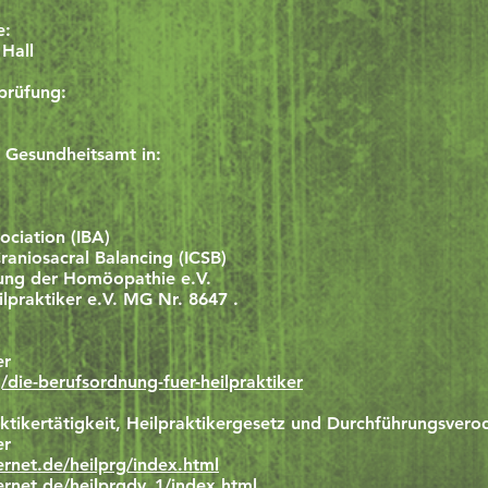
e:
Hall
prüfung:
 Gesundheitsamt in:
ociation (IBA)
 Craniosacral Balancing (ICSB)
tung der Homöopathie e.V.
praktiker e.V. MG Nr. 8647 .
er
/die-berufsordnung-fuer-heilpraktiker
ktikertätigkeit, Heilpraktikergesetz und Durchführungsvero
er
rnet.de/heilprg/index.html
ernet.de/heilprgdv_1/index.html