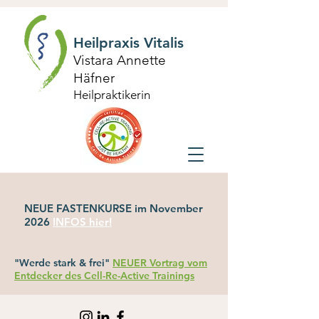
Heilpraxis Vitalis
Vistara Annette
Häfner
Heilpraktikerin
NEUE FASTENKURSE im November
2026
INFOS hier!
"Werde stark & frei"
NEUER Vortrag vom
Entdecker des Cell-Re-Active Trainings