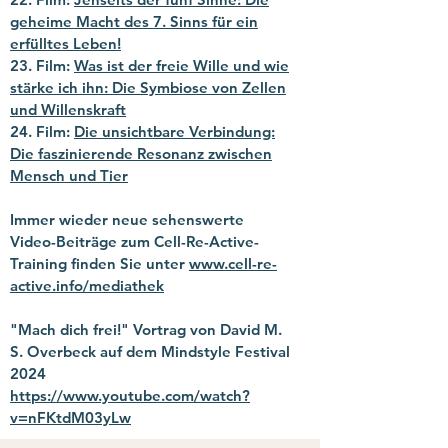
geheime Macht des 7. Sinns für ein
erfülltes Leben!
23
. Film:
Was ist der freie Wille und wie
stärke ich ihn: Die Symbiose von Zellen
und Willenskraft
24
. Film:
Die unsichtbare Verbindung:
Die faszinierende Resonanz zwischen
Mensch und Tier
Immer wieder neue sehenswerte
Video-Beiträge zum Cell-Re-Active-
Training finden Sie unter
www.cell-re-
active.info/mediathek
"Mach dich frei!" Vortrag von David M.
S. Overbeck auf dem Mindstyle Festival
2024
https://www.youtube.com/watch?
v=nFKtdM03yLw