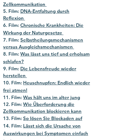
Zellkommunikation
5. Film:
DNA-Entfaltung durch
Reflexion
6. Film:
Chronische Krankheiten: Die
Wirkung der Naturgesetze
7. Film:
Selbstheilungsmechanismen
versus Ausgleichsmechanismen
8. Film:
Was lässt uns tief und erholsam
schlafen?
9. Film:
Die Lebensfreude wieder
herstellen
10. Film:
Heuschnupfen: Endlich wieder
frei atmen!
11. Film:
Was hält uns im alter jung
12. Film:
Wie Überforderung die
Zellkommunikation blockieren kann
13. Film:
So lösen Sie Blockaden auf
14. Film:
Lässt sich die Ursache von
Auswirkungen bei Symptomen einfach