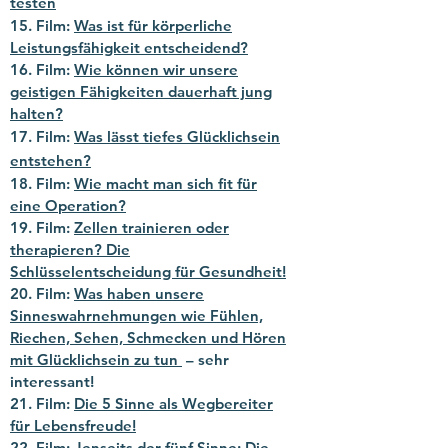
testen
15. Film:
Was ist für körperliche
Leistungsfähigkeit entscheidend?
16. Film:
Wie können wir unsere
geistigen Fähigkeiten dauerhaft jung
halten?
17. Film:
Was lässt tiefes Glücklichsein
entstehen?
18. Film:
Wie macht man sich fit für
eine Operation?
19. Film:
Zellen trainieren oder
therapieren? Die
Schlüsselentscheidung für Gesundheit!
20. Film:
Was haben unsere
Sinneswahrnehmungen wie Fühlen,
Riechen, Sehen,
Schmecken und Hören
mit Glücklichsein zu tun
– sehr
interessant!
21. Film:
Die 5 Sinne als Wegbereiter
für Lebensfreude!
22
. Film:
Jenseits der fünf Sinne: Die