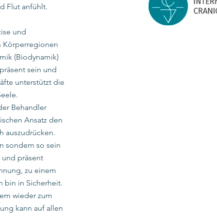
 Flut anfühlt.
zise und
n Körperregionen
amik (Biodynamik)
präsent sein und
fte unterstützt die
Seele.
 der Behandler
mischen Ansatz den
h auszudrücken.
en sondern so sein
 und präsent
annung, zu einem
bin in Sicherheit.
stem wieder zum
ng kann auf allen