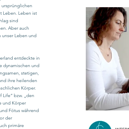
 ursprünglichen
 Leben. Leben ist
lag sind
en. Aber auch
 unser Leben und
erland entdeckte in
die dynamischen und
angsamen, stetigen,
nd ihre heilenden
schlichen Körper.
f Life“ bzw. „den
e und Körper
 und Fötus während
or der
uch primäre