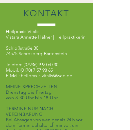
KONTAKT
Heilpraxis Vitalis
Vistara Annette Häfner |
Heilpraktikerin
Schloßstraße 30
74575 Schrozberg-Bartenstein
Telefon:
(07936) 9 90 60 30
Mobil:
(0170) 7 57 98 65
E-Mail:
heilpraxis.vitalis@web.de
MEINE SPRECHZEITEN
Dienstag bis Freitag
von
8.30 Uhr bis 18 Uhr
TERMINE NUR NACH
VEREINBARUNG
Bei Absagen von weniger als 24 h vor
dem Termin behalte ich mir vor, ein