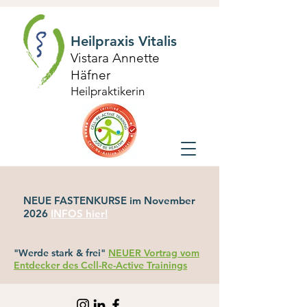
Heilpraxis Vitalis
Vistara Annette
Häfner
Heilpraktikerin
NEUE FASTENKURSE im November
2026
INFOS hier!
"Werde stark & frei"
NEUER Vortrag vom
Entdecker des Cell-Re-Active Trainings