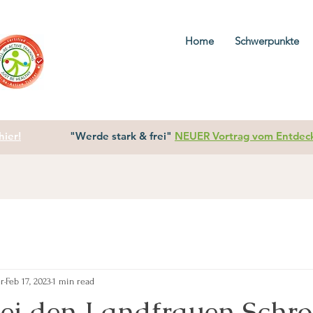
Home
Schwerpunkte
ier!
"Werde stark & frei"
NEUER Vortrag vom Entdecke
er
Feb 17, 2023
1 min read
bei den Landfrauen Schr