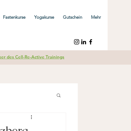
Fastenkurse
Yogakurse
Gutschein
Mehr
r des Cell-Re-Active Trainings
ozberg